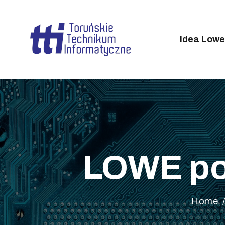
I
O
Idea Lowe
P
R
H
G
LOWE pod
Home