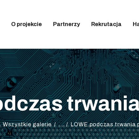
DEA LOWE
 PROJEKCIE
O projekcie
Partnerzy
Rekrutacja
H
ARTNERZY
EKRUTACJA
ARMONOGRAMY
ALERIA
czas trwania
Wszystkie galerie
...
LOWE podczas trwania p